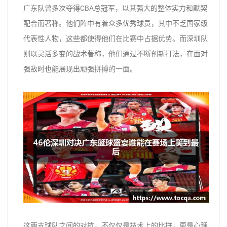
广东队曾多次夺得CBA总冠军，以其强大的整体实力和默契
配合而著称。他们阵中有着众多优秀球员，其中不乏国家级
代表性人物，这些都使得他们在比赛中占据优势。而深圳队
则以灵活多变的战术著称，他们通过不断创新打法，在面对
强敌时也能展现出顽强拼搏的一面。
这两支球队之间的对抗，不仅仅是技术上的比拼，更是心理