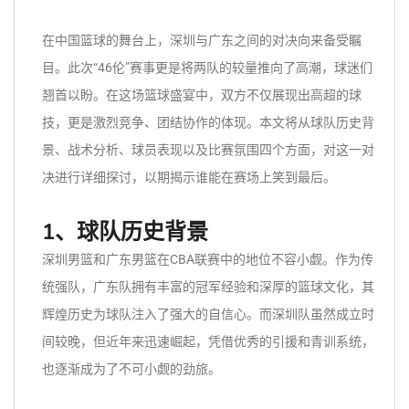
在中国篮球的舞台上，深圳与广东之间的对决向来备受瞩
目。此次“46伦”赛事更是将两队的较量推向了高潮，球迷们
翘首以盼。在这场篮球盛宴中，双方不仅展现出高超的球
技，更是激烈竞争、团结协作的体现。本文将从球队历史背
景、战术分析、球员表现以及比赛氛围四个方面，对这一对
决进行详细探讨，以期揭示谁能在赛场上笑到最后。
1、球队历史背景
深圳男篮和广东男篮在CBA联赛中的地位不容小觑。作为传
统强队，广东队拥有丰富的冠军经验和深厚的篮球文化，其
辉煌历史为球队注入了强大的自信心。而深圳队虽然成立时
间较晚，但近年来迅速崛起，凭借优秀的引援和青训系统，
也逐渐成为了不可小觑的劲旅。