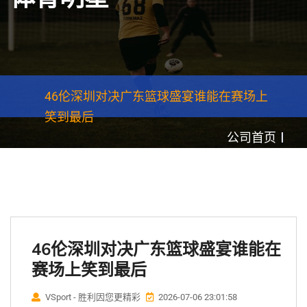
46伦深圳对决广东篮球盛宴谁能在赛场上
笑到最后
公司首页
46伦深圳对决广东篮球盛宴谁能在
赛场上笑到最后
VSport - 胜利因您更精彩
2026-07-06 23:01:58