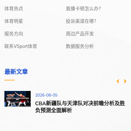
体育热点
直播卡顿怎么办？
体育明星
投诉渠道在哪？
服务方向
周边产品开发
联系VSport体育
数据服务分析
最新文章
2026-08-05
CBA新疆队与天津队对决前瞻分析及胜
负预测全面解析