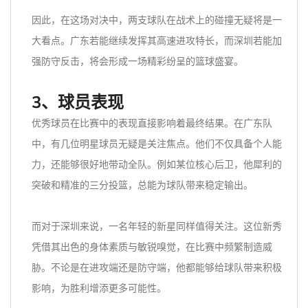
因此，在这场对决中，两支球队在战术上的碰撞无疑将是一
大看点。广东若能继续发挥其高速进攻特长，而深圳若能加
强防守反击，将会形成一场精彩纷呈的篮球盛宴。
3、球员表现
优秀球员在比赛中的表现直接影响着最终结果。在广东队
中，有几位明星球员无疑是关注焦点。他们不仅具备个人能
力，还能够很好地带动全队。例如某位核心后卫，他犀利的
突破和精准的三分投篮，总能为球队带来稳定输出。
而对于深圳来说，一名年轻的新星同样值得关注。这位新秀
凭借其出色的身体素质与敏锐嗅觉，在比赛中频繁制造威
胁。不论是在进攻端还是防守端，他都能够给球队带来积极
影响，为胜利增添更多可能性。