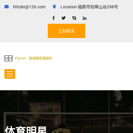
hhtsbt@126.com
Location 福鼎市较棒山谷298号
立刻联系
体育明星