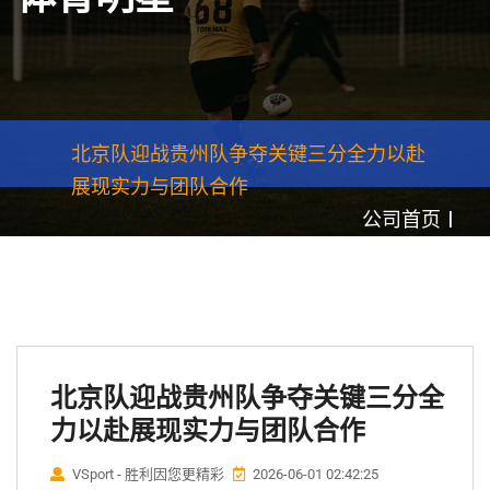
北京队迎战贵州队争夺关键三分全力以赴
展现实力与团队合作
公司首页
北京队迎战贵州队争夺关键三分全
力以赴展现实力与团队合作
VSport - 胜利因您更精彩
2026-06-01 02:42:25