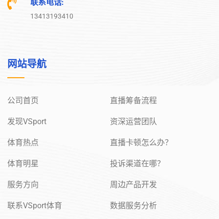
联系电话:
13413193410
网站导航
公司首页
直播筹备流程
发现VSport
资深运营团队
体育热点
直播卡顿怎么办？
体育明星
投诉渠道在哪？
服务方向
周边产品开发
联系VSport体育
数据服务分析