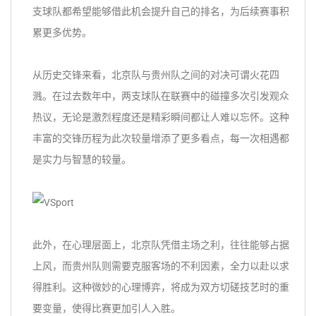
支球队都希望能够借此机会提升自己的排名，为后续赛事积
累更多优势。
从历史交锋来看，北京队与贵州队之间的对决可谓火花四
溅。在过去数年中，两支球队在联赛中的碰撞多次引发观众
热议，无论是激烈程度还是精彩瞬间都让人难以忘怀。这种
丰富的交锋历程为此次较量增添了更多看点，每一次相遇都
是实力与智慧的较量。
此外，在心理层面上，北京队凭借主场之利，往往能够占据
上风，而贵州队则需要克服客场的不利因素，全力以赴以求
得胜利。这种微妙的心理博弈，将成为双方切磋技艺时的重
要变量，使得比赛更加引人入胜。