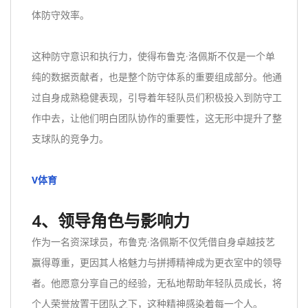
体防守效率。
这种防守意识和执行力，使得布鲁克·洛佩斯不仅是一个单
纯的数据贡献者，也是整个防守体系的重要组成部分。他通
过自身成熟稳健表现，引导着年轻队员们积极投入到防守工
作中去，让他们明白团队协作的重要性，这无形中提升了整
支球队的竞争力。
V体育
4、领导角色与影响力
作为一名资深球员，布鲁克·洛佩斯不仅凭借自身卓越技艺
赢得尊重，更因其人格魅力与拼搏精神成为更衣室中的领导
者。他愿意分享自己的经验，无私地帮助年轻队员成长，将
个人荣誉放置于团队之下，这种精神感染着每一个人。