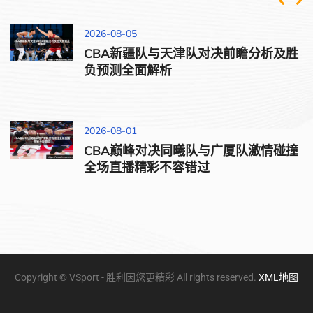
2026-08-05
CBA新疆队与天津队对决前瞻分析及胜
负预测全面解析
2026-08-01
CBA巅峰对决同曦队与广厦队激情碰撞
全场直播精彩不容错过
Copyright © VSport - 胜利因您更精彩 All rights reserved.
XML地图