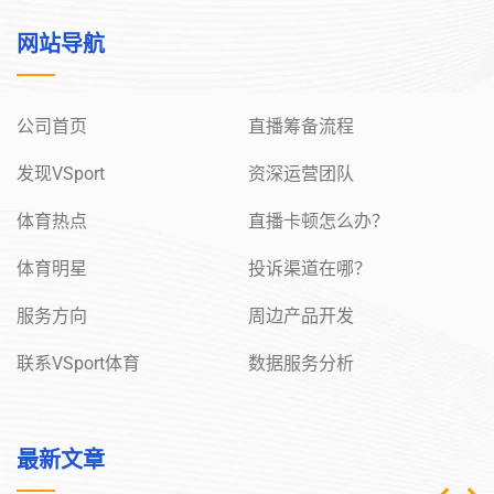
网站导航
公司首页
直播筹备流程
发现VSport
资深运营团队
体育热点
直播卡顿怎么办？
体育明星
投诉渠道在哪？
服务方向
周边产品开发
联系VSport体育
数据服务分析
最新文章