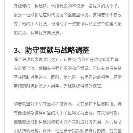
外延伸的一种趋势。他所代表的不仅是一名优秀的大个子，
更是一位能够适应时代发展的全能型球员。这种变化不仅改
变了他的个人打法，也推动了一整支球队乃至整个联盟向更
加灵活、多样化方向发展。
3、防守贡献与战略调整
除了进攻端表现突出之外，布鲁克·洛佩斯在防守端同样具
有重要价值。他拥有极强的意识和位置感，可以有效保护禁
区并限制对手进攻。同时，他也是一名优秀的盖帽手，经常
用精确时机封盖对方射手，为球队提供额外保障。
随着联盟对于防守重视程度提高，尤其是在季后赛阶段，拥
有像洛佩斯这样可靠的大个子显得尤为重要。在关键时刻，
他能够通过积极逼抢和聪明判断来制造对方失误，从而帮助
团队扭转局势。此外，他还善于指挥队友进行协防，提高整