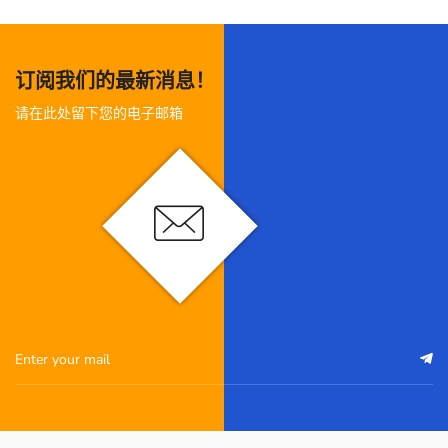
订阅我们的最新消息！
请在此处留下您的电子邮箱