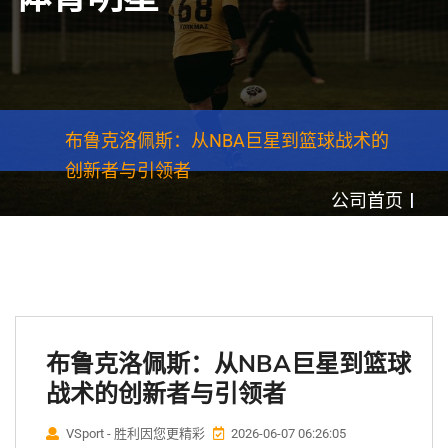
布鲁克洛佩斯：从NBA巨星到篮球战术的
创新者与引领者
公司首页
布鲁克洛佩斯：从NBA巨星到篮球
战术的创新者与引领者
VSport - 胜利因您更精彩
2026-06-07 06:26:05