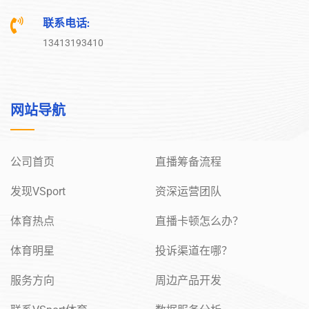
联系电话:
13413193410
网站导航
公司首页
直播筹备流程
发现VSport
资深运营团队
体育热点
直播卡顿怎么办？
体育明星
投诉渠道在哪？
服务方向
周边产品开发