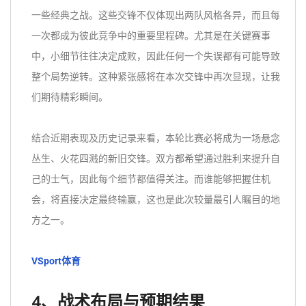
一些经典之战。这些交锋不仅体现出两队风格各异，而且每
一次都成为彼此竞争中的重要里程碑。尤其是在关键赛事
中，小细节往往决定成败，因此任何一个失误都有可能导致
整个局势逆转。这种紧张感将在本次交锋中再次显现，让我
们期待精彩瞬间。
结合近期表现及历史记录来看，本轮比赛必将成为一场悬念
丛生、火花四溅的新旧交锋。双方都希望通过胜利来提升自
己的士气，因此每个细节都值得关注。而谁能够把握住机
会，将直接决定最终输赢，这也是此次较量最引人瞩目的地
方之一。
VSport体育
4、战术布局与预期结果