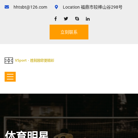
hhtsbt@126.com
Location 福鼎市较棒山谷298号
立刻联系
体育明星