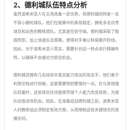
2、德利城队伍特点分析
虽然波希米亚人在主场具备一定优势，但德利城同样是一支
不容小觑的球队。他们在联赛中的表现稳定，拥有多名优秀
球员和出色的教练团队。尤其是在防守端，德利城采取了稳
固阵型，加上快速反击策略，使得对手难以轻易撕开防线。
因此，对于波希米亚人而言，需要针对这一特点进行精确布
阵，以确保不会被对方抓住机会。
德利城还拥有几名经验丰富且能力突出的攻击手，他们善于
利用空档进行突破，这是需要特别警惕的一点。在与其他强
队较量时，这些球员往往能够凭借个人能力改变局势，为球
队创造进攻机会。因此，在准备迎战德利城之前，波希米亚
人的教练组必须制定有效方案，从而限制这些关键球员的发
展空间。