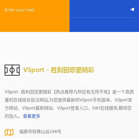
VSport - 胜利因您更精彩【热点推荐凡所应有无所不有】是一个高质
量的在线综合投注网站,为您提供最新的VSport手机版本、VSport官
方网站、VSport最新网站、VSport登录入口、24H在线服务,期待您
的加入。
查看更多
福鼎市较棒山谷298号