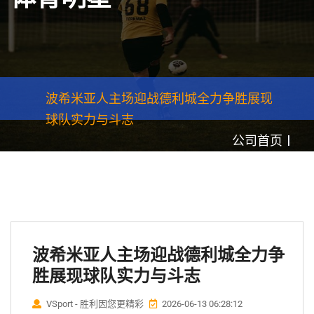
波希米亚人主场迎战德利城全力争胜展现
球队实力与斗志
公司首页
波希米亚人主场迎战德利城全力争
胜展现球队实力与斗志
VSport - 胜利因您更精彩
2026-06-13 06:28:12