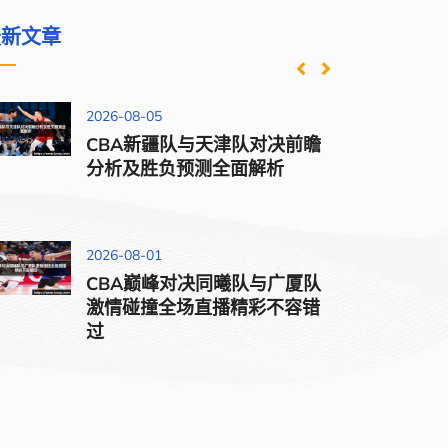
最新文章
2026-08-05
CBA新疆队与天津队对决前瞻
分析及胜负预测全面解析
2026-08-01
CBA巅峰对决同曦队与广厦队
激情碰撞全场直播精彩不容错
过