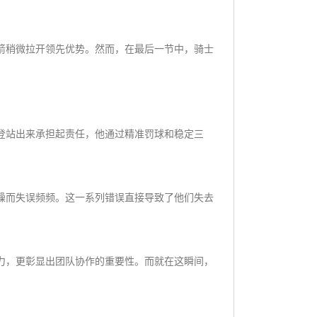
箭稍微拉开领先优势。然而，在最后一节中，骑士
登站出来承担起责任，他通过精准罚球和稳定三
躁而失误频频。这一系列错误直接导致了他们失去
力，更彰显出团队协作的重要性。而就在这瞬间，