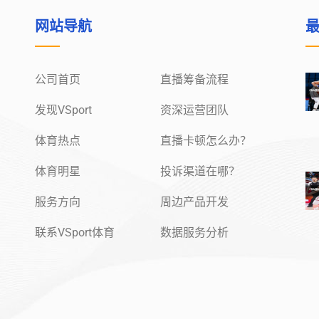
网站导航
公司首页
直播筹备流程
2026-08-05
瞻
CBA新疆队与天津队对决前瞻
发现VSport
资深运营团队
分析及胜负预测全面解析
体育热点
直播卡顿怎么办？
体育明星
投诉渠道在哪？
2026-08-01
队
CBA巅峰对决同曦队与广厦队
服务方向
周边产品开发
错
激情碰撞全场直播精彩不容错
联系VSport体育
数据服务分析
过