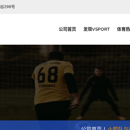
山谷298号
公司首页
发现VSPORT
体育热
公司首页
火箭队与