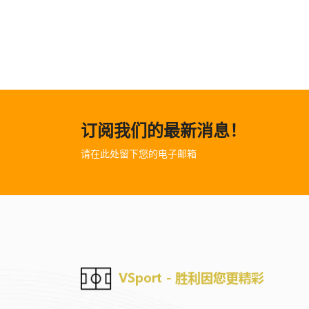
订阅我们的最新消息！
请在此处留下您的电子邮箱