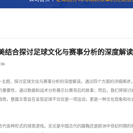
完美结合探讨足球文化与赛事分析的深度解读
:36
这一主题，探讨足球文化与赛事分析的深度解读。通过四个方面的详细阐
的重要性，通过数据和战术分析展示比赛背后的故事；然后，我们将探讨
趋势。整篇文章旨在呈现足球不仅仅是一项运动，更是一种文化现象和社
古代各种形式的球类游戏。无论是中国古代的蹴鞠还是欧洲中世纪时期的