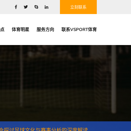
立刻联系
点
体育明星
服务方向
联系VSPORT体育
结合探讨足球文化与赛事分析的深度解读