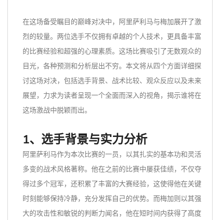
在这场备受瞩目的巅峰对决中，阿里萨利马与梅加展开了激
烈的较量。两位选手不仅拥有卓越的个人技术，更具备丰富
的比赛经验和超强的心理素质。这场比赛吸引了无数观众的
目光，各种预测和分析层出不穷。本文将从四个方面详细探
讨这场对决，包括选手背景、战术比较、观众反应以及未来
展望，力求为读者呈现一个全面而深入的视角，揭示谁将在
这场激战中脱颖而出。
1、选手背景与实力分析
阿里萨利马作为本次比赛的一员，以其扎实的基本功和灵活
多变的战术风格著称。他在之前的比赛中屡获佳绩，不仅夺
得过多个冠军，还积累了丰富的大赛经验，这使得他在关键
时刻能够保持冷静，充分发挥自己的优势。而梅加则以其强
大的攻击性和敏锐的判断力闻名，他在短时间内获得了高度