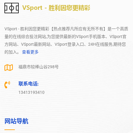
VSport - 胜利因您更精彩【热点推荐凡所应有无所不有】是一个高质
量的在线综合投注网站,为您提供最新的VSport手机版本、VSport官
方网站、VSport最新网站、VSport登录入口、24H在线服务,期待您
的加入。
查看更多
福鼎市较棒山谷298号
联系电话:
13413193410
网站导航