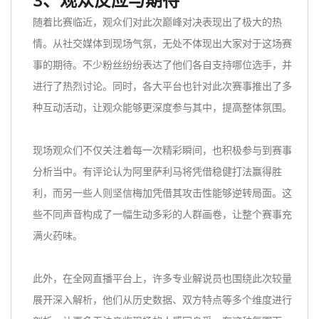
3、观众反应与期待
随着比赛临近，观众们对此次巅峰对决表现出了极大的热
情。从社交媒体到现场气氛，无处不体现出大家对于这场赛
事的期待。不少粉丝纷纷表达了他们各自支持哪位选手，并
进行了热烈讨论。同时，各大平台也针对此次赛事推出了多
种互动活动，让观众能够更深度参与其中，提高整体氛围。
现场观众们不仅关注着每一次精彩瞬间，也积极参与到赛事
分析当中。有评论认为阿里萨利马将凭借稳健打法赢得胜
利，而另一些人则坚信梅加凭借其攻击性能够逆转局面。这
些不同声音构成了一幅生动多彩的人群画卷，让整个赛事充
满火药味。
此外，在全网直播平台上，许多专业解说员也围绕此次较量
展开深入解析，他们从历史数据、双方特点等多个维度进行