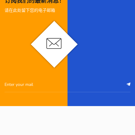
订阅我们的最新消息！
请在此处留下您的电子邮箱