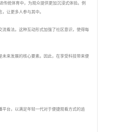
透进传统体育中，为观众提供更加沉浸式体验。例
念，让更多人参与其中。
交流看法。这种互动形式加强了社区意识，使得每
是未来发展的核心要素。因此，在享受科技带来便
播平台，以满足年轻一代对于便捷观看方式的追