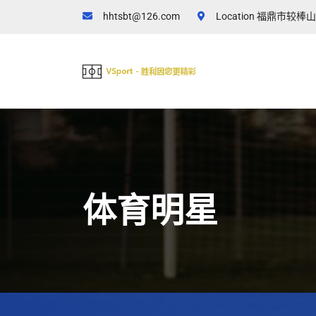
hhtsbt@126.com
Location 福鼎市较棒
体育明星