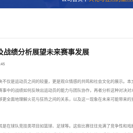
及战绩分析展望未来赛事发展
:45
决不仅是运动员之间的较量，更是观众情感的共鸣和社会文化的展示。本
赛事中的战绩如何反映出运动员的能力与团队协作，再者分析这种对决对
够更全面地理解火花与狂热之间的关系，以及这一现象在未来可能带来的
其是在球队竞技类项目如篮球、足球等。这些比赛往往充满了竞争性和戏