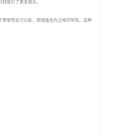
对抗吸引了更多观众。
了荣誉而全力以赴，而球迷也为之倾尽所有。这种