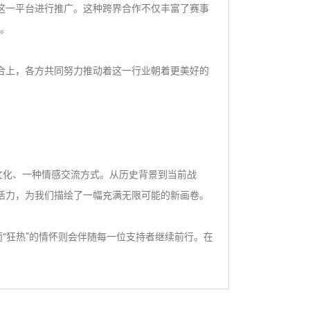
这一平台进行推广。这种跨界合作不仅丰富了赛事
力。
合上，各方共同努力推动着这一行业朝着更美好的
文化、一种情感交流方式。从历史背景到当前战
活力，为我们描绘了一幅充满无限可能的新画卷。
“狂热”的情怀则会伴随每一位支持者继续前行。在