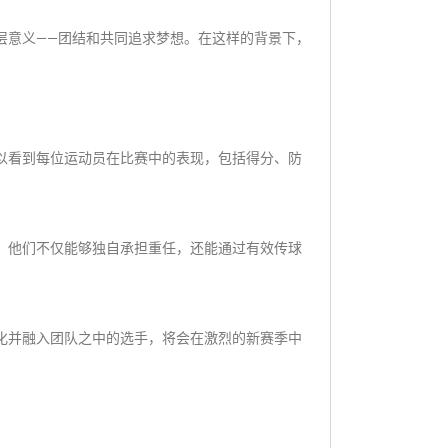
层意义——团结和共同追求梦想。在这样的背景下，
以看到每位运动员在比赛中的表现，包括得分、防
。他们不仅能够独自承担重任，还能通过有效传球
化并融入团队之中的选手，将会在激烈的新赛季中