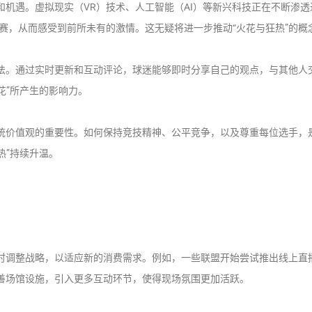
和机遇。虚拟现实（VR）技术、人工智能（AI）等新兴科技正在不断渗
赛，从而感受到前所未有的激情。这无疑将进一步推动“火花与狂热”的概
法。通过实时更新和互动评论，球迷能够即时分享自己的观点，与其他人
花”所产生的影响力。
统价值观的重要性。如何保持竞技精神、公平竞争，以及尊重每位选手，
热”持续升温。
时调整战略，以适应新的消费需求。例如，一些联盟开始尝试推出线上直
善场馆设施，引入更多互动环节，使得现场氛围更加活跃。