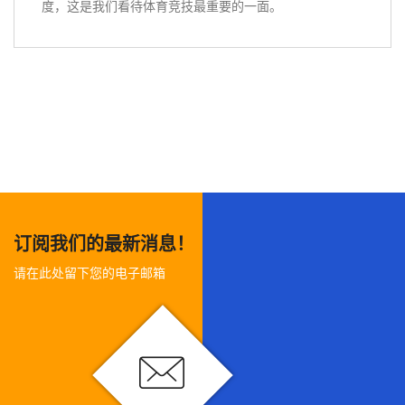
度，这是我们看待体育竞技最重要的一面。
订阅我们的最新消息！
请在此处留下您的电子邮箱