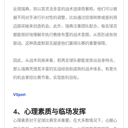
反观瑞典，则以其灵活多变的战术选择而著称。他们可以根
据不同对手进行针对性的调整，比如通过控球转移或是利用
边路突破来创造机会。此外，瑞典注重团队配合，每名球员
都能很好地理解并执行教练布置的战术意图，从而形成有效
联动。这种高度默契无疑是他们赢得比赛的重要保障。
因此，从战术风格来看，若两支球队都能发挥出自身特点，
那么瑞典凭借其丰富的实战经验和成熟的战术体系，有更大
的机会掌控比赛节奏，实现胜利目标。
VSport
4、心理素质与临场发挥
心理素质对于足球比赛至关重要。在大多数情况下，占据心