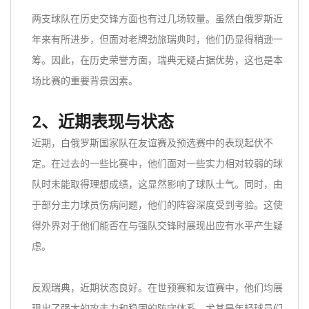
两支球队在历史交锋方面也有过几场较量。虽然白俄罗斯近
年来有所进步，但面对老牌劲旅瑞典时，他们仍显得稍逊一
筹。因此，在历史荣誉方面，瑞典无疑占据优势，这也是本
场比赛的重要背景因素。
2、近期表现与状态
近期，白俄罗斯国家队在友谊赛及预选赛中的表现起伏不
定。在过去的一些比赛中，他们面对一些实力相对较弱的球
队时未能取得理想成绩，这显然影响了球队士气。同时，由
于部分主力球员伤病问题，他们的阵容深度受到考验。这使
得外界对于他们能否在与强队交锋时展现出应有水平产生疑
虑。
反观瑞典，近期状态良好。在世预赛和友谊赛中，他们均展
现出了强大的攻击力和稳固的防守体系。尤其是年轻球员们