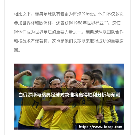
相比之下，瑞典足球队有着更为辉煌的历史。他们不仅多次
参加世界杯和欧洲杯，还曾获得1958年世界杯亚军。这使
得他们成为世界足坛的重要力量之一。瑞典足球以团队合作
和技战术严谨著称，这也是他们长期以来取得成功的重要原
因。