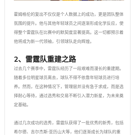
霍姆格伦的复出不仅仅是个人数据上的成功，更是团队整体
氛围的提升。他与其他年轻球员之间逐渐形成化学反应，使
得整个雷霆队在比赛中的默契度显著提高。这一切都预示着
他将成为新一代领袖，引领球队走向辉煌。
2、雷霆队重建之路
过去几个赛季中，雷霆队经历了一段艰难而漫长的重建期。
随着多位明星球员离去，球队不得不依靠年轻球员进行培
养。然而，在这种情况下，管理层并没有急于求成，而是选
择耐心等待，通过选秀和交易不断引入潜力新星，为未来奠
定基础。
通过几次成功的选秀，雷霆队获得了一批优秀的新秀，包括
希尔德、吉尔杰斯-亚历山大等，他们逐渐成长为球队的重