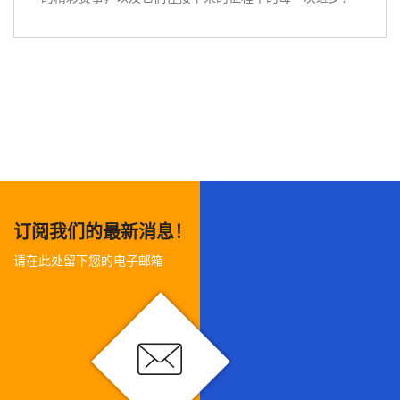
订阅我们的最新消息！
请在此处留下您的电子邮箱