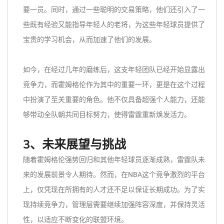
要一员。同时，通过一些聪明的交易策略，他们还引入了一
些既有经验又能指导年轻人的老将，为这些年轻球员提供了
宝贵的学习机会，从而加速了他们的发展。
如今，在经过几年的磨练后，这支年轻团队已经开始显露出
竞争力，而霍姆格伦作为其中的重要一环，更是在这个过程
中扮演了至关重要的角色。他不仅具备超强个人能力，还能
够带动全队朝共同目标努力，使得雷霆重新焕发活力。
3、未来展望与挑战
随着霍姆格伦强势回归和其他年轻球员逐渐成熟，雷霆队未
来的发展前景令人期待。然而，在NBA这个竞争激烈的平台
上，仅凭现在所拥有的人才还不足以保证长期成功。为了实
现持续竞争力，管理层需要继续加强阵容深度，并保持灵活
性，以适应不断变化的联盟环境。