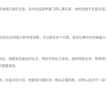
欧洲俱乐部的注意，其中包括德甲豪门拜仁慕尼黑。他的加盟不仅是对自
有出色的控球能力和传球视野，可以胜任多个位置。他在比赛中的突破能
权后，他能够迅速组织反击，将防守转化为进攻。他的体能充沛，使得他
的重要角色。
质。在面对压力时，他能够冷静应对，做出正确判断。这种心态对于一名