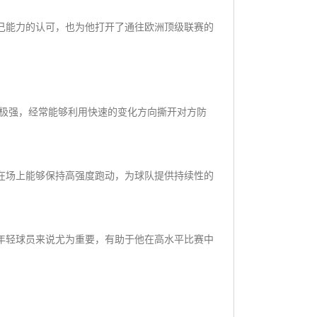
己能力的认可，也为他打开了通往欧洲顶级联赛的
力极强，经常能够利用快速的变化方向撕开对方防
在场上能够保持高强度跑动，为球队提供持续性的
年轻球员来说尤为重要，有助于他在高水平比赛中