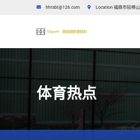
hhtsbt@126.com
Location 福鼎市较棒
体育热点