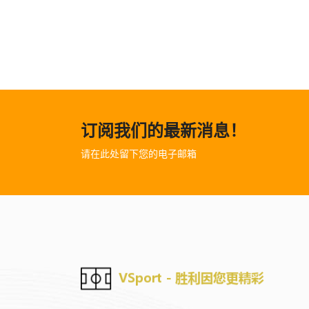
订阅我们的最新消息！
请在此处留下您的电子邮箱