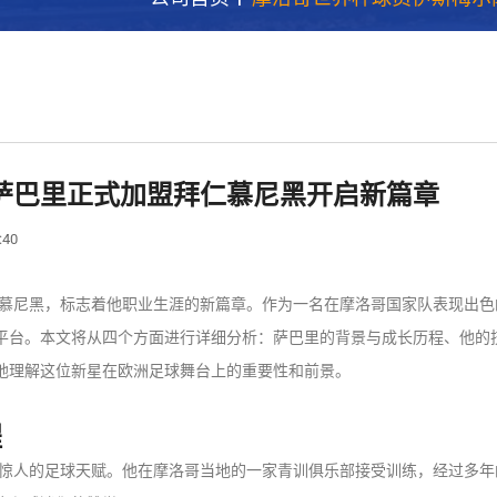
萨巴里正式加盟拜仁慕尼黑开启新篇章
:40
仁慕尼黑，标志着他职业生涯的新篇章。作为一名在摩洛哥国家队表现出
平台。本文将从四个方面进行详细分析：萨巴里的背景与成长历程、他的
地理解这位新星在欧洲足球舞台上的重要性和前景。
程
了惊人的足球天赋。他在摩洛哥当地的一家青训俱乐部接受训练，经过多