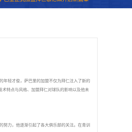
色的年轻才俊，萨巴里的加盟不仅为拜仁注入了新的
技术特点与风格、加盟拜仁对球队的影响以及他未
年的努力，他逐渐引起了各大俱乐部的关注。在青训