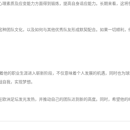
心理素质及应变能力方面得到锻炼，提高自身适应能力。长期来看，这将
这种团队文化，以及如何与其他优秀队友形成默契配合。如果一切顺利，
志着他的职业生涯进入崭新阶段，不仅意味着个人发展的机遇，同时也为
战自我，实现梦想。
在欧洲足坛发光发热，并推动自己的团队达到新的高度。同时，希望他的