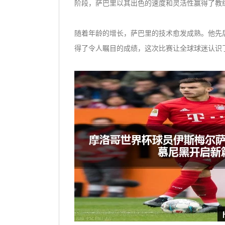
阶段，萨巴里以其出色的速度和灵活性赢得了教
随着年龄的增长，萨巴里的技术愈发成熟。他先
得了令人瞩目的成绩，这次比赛让全球球迷认识