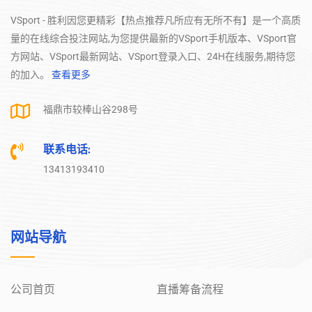
VSport - 胜利因您更精彩【热点推荐凡所应有无所不有】是一个高质
量的在线综合投注网站,为您提供最新的VSport手机版本、VSport官
方网站、VSport最新网站、VSport登录入口、24H在线服务,期待您
的加入。
查看更多
福鼎市较棒山谷298号
联系电话:
13413193410
网站导航
公司首页
直播筹备流程