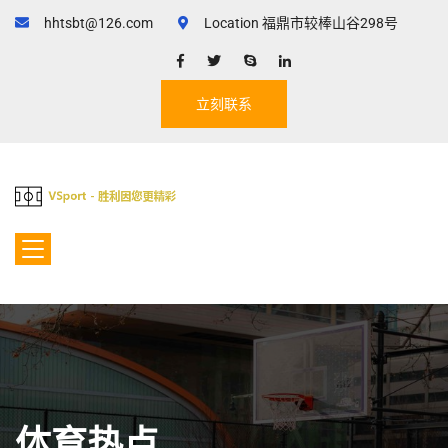
hhtsbt@126.com
Location 福鼎市较棒山谷298号
立刻联系
体育热点