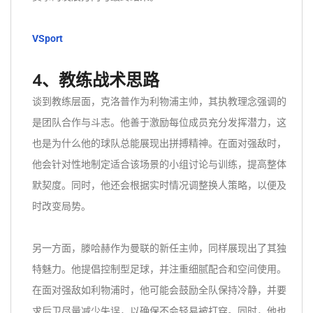
VSport
4、教练战术思路
谈到教练层面，克洛普作为利物浦主帅，其执教理念强调的
是团队合作与斗志。他善于激励每位成员充分发挥潜力，这
也是为什么他的球队总能展现出拼搏精神。在面对强敌时，
他会针对性地制定适合该场景的小组讨论与训练，提高整体
默契度。同时，他还会根据实时情况调整换人策略，以便及
时改变局势。
另一方面，滕哈赫作为曼联的新任主帅，同样展现出了其独
特魅力。他提倡控制型足球，并注重细腻配合和空间使用。
在面对强敌如利物浦时，他可能会鼓励全队保持冷静，并要
求后卫尽量减少失误，以确保不会轻易被打穿。同时，他也