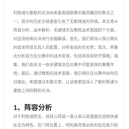
利物浦与曼联的对决向来是英超联赛中最受瞩目的焦点之
一，双方的历史交锋更是引发了无数球迷的热情。本文将从
阵容分析、战术解析、关键球员及教练战术思路四个方面，
对这场经典对决进行全面解读。首先，我们将深入探讨两队
的首发阵容及其人员配置，分析各自的优劣势；其次，将重
点分析双方在比赛中的战术安排，包括进攻和防守策略；接
着，我们会关注一些关键球员在比赛中可能发挥的重要作
用；最后，通过教练的战术思路，揭示两队在比赛中如何应
对彼此。希望通过本篇文章，让读者更加深入了解利物浦与
曼联之间的精彩对决。
1、阵容分析
对于利物浦而言，其核心阵容一直以来以高强度压迫和快速
反击为特色。在门将位置上，阿利森凭借出色的反应能力和