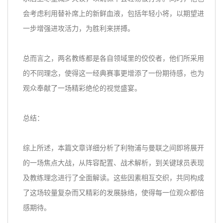
会考虑利用替补席上的新鲜血液，包括年轻小将，以期望进
一步增强进攻活力，为胜利来拼搏。
总而言之，两名教练都是各自领域里的佼佼者，他们所采用
的不同理念，使得这一经典赛事更增添了一份期待感，也为
观众奉献了一场精彩绝伦的视觉盛宴。
总结：
综上所述，本篇文章详细分析了利物浦与曼联之间即将展开
的一场焦点大战，从阵容配置、战术解析，到关键球员表现
及教练理念进行了全面解读。这些因素相互交织，共同构成
了这场较量复杂而又精彩的发展脉络，使得每一位观众都倍
感期待。