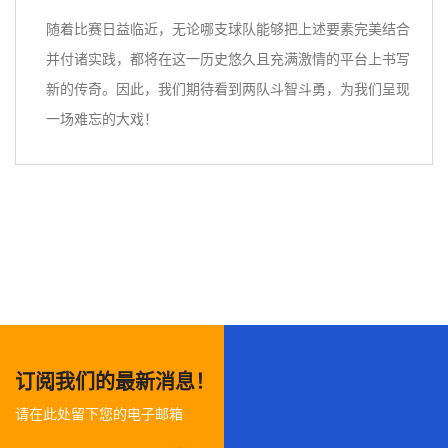
随着比赛日益临近，无论哪支球队能够把上述要素完美结合
并付诸实践，都将在这一历史悠久且充满激情的平台上书写
新的传奇。因此，我们期待看到两队斗智斗勇，为我们呈现
一场难忘的大戏！
订阅我们的最新消息！
请在此处留下您的电子邮箱