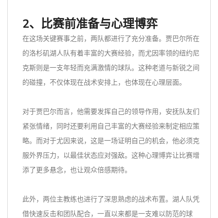
2、比赛前准备与心理博弈
在这场关键赛事之前，两队都进行了充分准备。贾巴尔所在
的洛杉矶湖人队有着丰富的大赛经验，而尤因率领的纽约尼
克斯则是一支年轻而充满激情的球队。这种老道与新锐之间
的碰撞，不仅体现在战术安排上，也体现在心理层面。
对于贾巴尔而言，他需要发挥自己的领导作用，安抚队友们
紧张情绪，同时还要利用自己丰富的大赛经验来制定相应策
略。而对于尤因来说，这是一场证明自己的机会，他必须克
服外界压力，以最佳状态应对强敌。这种心理博弈让比赛增
添了更多悬念，也让观众倍感期待。
此外，两位主教练也进行了深思熟虑的战术布置。湖人队凭
借快速反击和团队配合，一直以来都是一支难以防范的球