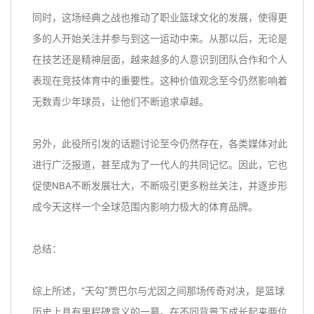
同时，这场经典之战也推动了职业篮球文化的发展，使得更
多的人开始关注并参与到这一运动中来。从那以后，无论是
在技艺还是精神层面，越来越多的人意识到团队合作和个人
表现在竞技体育中的重要性。这种价值观念至今仍然影响着
无数青少年球员，让他们不断追求卓越。
另外，此役所引发的话题讨论至今仍然存在，各类媒体对此
进行广泛报道，甚至成为了一代人的共同记忆。因此，它也
促使NBA不断发展壮大，不断吸引更多粉丝关注，并逐步形
成今天这样一个全球范围内影响力极大的体育品牌。
总结：
综上所述，“天勾”贾巴尔与尤因之间那场传奇对决，是篮球
历史上具有里程碑意义的一幕。在不同背景下成长起来两位