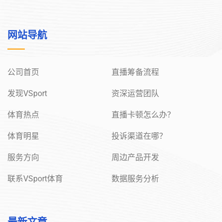
网站导航
公司首页
直播筹备流程
发现VSport
资深运营团队
体育热点
直播卡顿怎么办？
体育明星
投诉渠道在哪？
服务方向
周边产品开发
联系VSport体育
数据服务分析