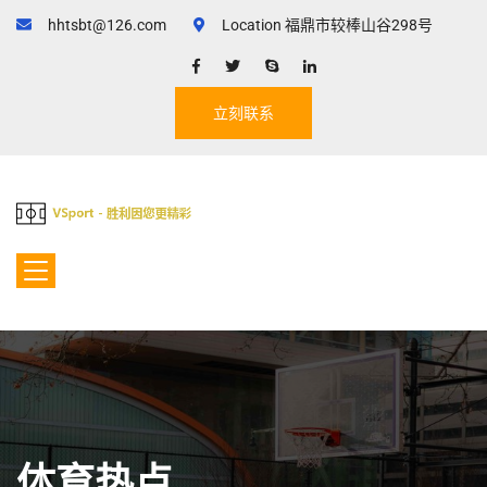
hhtsbt@126.com
Location 福鼎市较棒山谷298号
立刻联系
体育热点