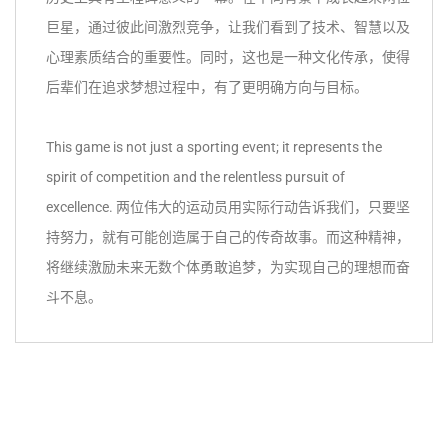
巨星，通过彼此间激烈竞争，让我们看到了技术、智慧以及
心理素质结合的重要性。同时，这也是一种文化传承，使得
后辈们在追求梦想过程中，有了更明确方向与目标。
This game is not just a sporting event; it represents the
spirit of competition and the relentless pursuit of
excellence. 两位伟大的运动员用实际行动告诉我们，只要坚
持努力，就有可能创造属于自己的传奇故事。而这种精神，
将继续激励未来无数个体勇敢追梦，为实现自己的理想而奋
斗不息。