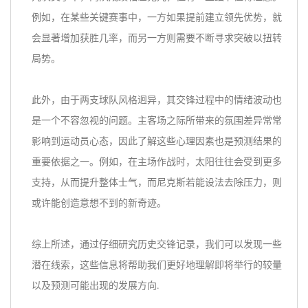
例如，在某些关键赛事中，一方如果提前建立领先优势，就
会显著增加获胜几率，而另一方则需要不断寻求突破以扭转
局势。
此外，由于两支球队风格迥异，其交锋过程中的情绪波动也
是一个不容忽视的问题。主客场之际所带来的氛围差异常常
影响到运动员心态，因此了解这些心理因素也是预测结果的
重要依据之一。例如，在主场作战时，太阳往往会受到更多
支持，从而提升整体士气，而尼克斯若能设法去除压力，则
或许能创造意想不到的新奇迹。
综上所述，通过仔细研究历史交锋记录，我们可以发现一些
潜在线索，这些信息将帮助我们更好地理解即将举行的较量
以及预测可能出现的发展方向.