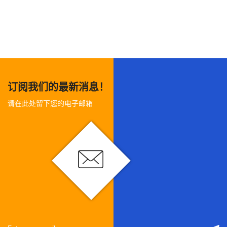
订阅我们的最新消息！
请在此处留下您的电子邮箱