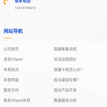
联系电话:
13413193410
网站导航
公司首页
直播筹备流程
发现VSport
资深运营团队
体育热点
直播卡顿怎么办？
体育明星
投诉渠道在哪？
服务方向
周边产品开发
联系VSport体育
数据服务分析