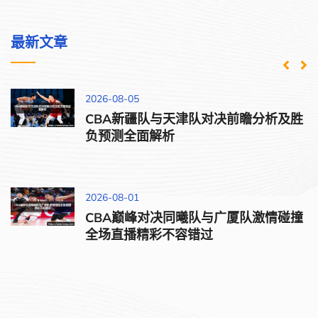
最新文章
2026-08-05
CBA新疆队与天津队对决前瞻分析及胜
负预测全面解析
2026-08-01
CBA巅峰对决同曦队与广厦队激情碰撞
全场直播精彩不容错过