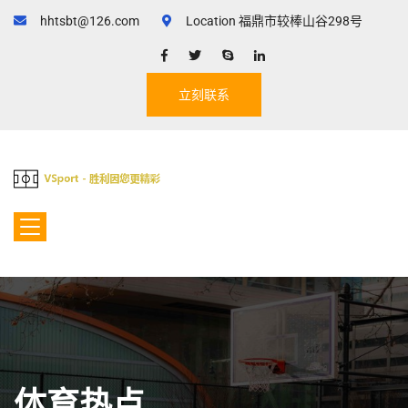
hhtsbt@126.com
Location 福鼎市较棒山谷298号
立刻联系
体育热点