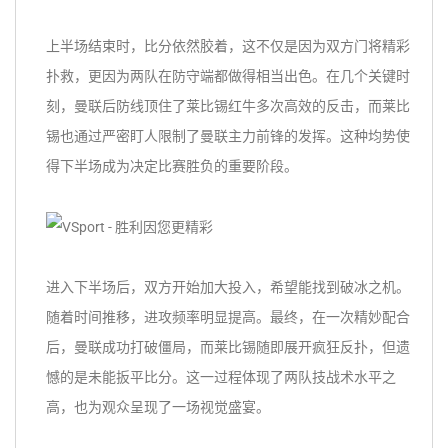
上半场结束时，比分依然胶着，这不仅是因为双方门将精彩
扑救，更因为两队在防守端都做得相当出色。在几个关键时
刻，曼联后防线顶住了莱比锡红牛多次高效的反击，而莱比
锡也通过严密盯人限制了曼联主力前锋的发挥。这种均势使
得下半场成为决定比赛胜负的重要阶段。
进入下半场后，双方开始加大投入，希望能找到破冰之机。
随着时间推移，进攻频率明显提高。最终，在一次精妙配合
后，曼联成功打破僵局，而莱比锡随即展开疯狂反扑，但遗
憾的是未能扳平比分。这一过程体现了两队技战术水平之
高，也为观众呈现了一场视觉盛宴。