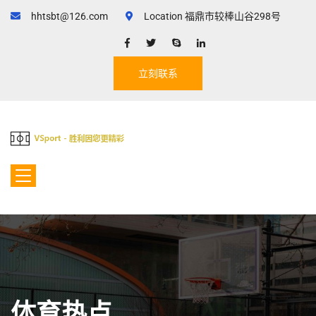
hhtsbt@126.com
Location 福鼎市较棒山谷298号
立刻联系
体育热点