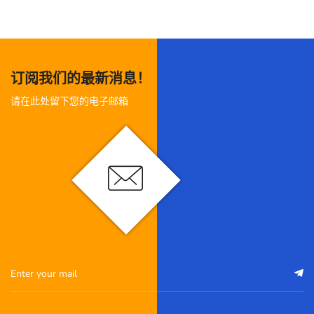
订阅我们的最新消息！
请在此处留下您的电子邮箱