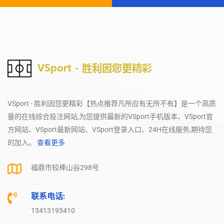
VSport - 胜利因您更精彩【热点推荐凡所应有无所不有】是一个高质
量的在线综合投注网站,为您提供最新的VSport手机版本、VSport官
方网站、VSport最新网站、VSport登录入口、24H在线服务,期待您
的加入。
查看更多
福鼎市较棒山谷298号
联系电话:
13413193410