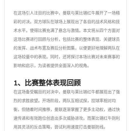
在这场引人注目的比赛中，曼联与莱比锡红牛展开了一场精
彩的对决。双方球队在球场上展现出了各自的战术风格和技
术水平，使得比赛充满了悬念与激情。本文将从四个方面对
这场比赛进行回顾与分析，包括比赛的整体表现、关键球员
的发挥、战术布置及赛后分析图集，以便更好地理解两队在
这场较量中的表现。同时，还将探讨本场比赛对未来赛事的
影响和启示，为读者提供全面深入的视角。
1、比赛整体表现回顾
在这场备受瞩目的对决中，曼联与莱比锡红牛都展现出了强
烈的求胜欲望。开场阶段，两队互相试探，控球率相对均
衡，但随着时间推移，曼联逐渐掌握了更多主动权，通过快
速传递和有效跑位创造出多次威胁进攻。而莱比锡红牛则利
用其灵活的反击策略，尝试利用速度打击曼联防线。