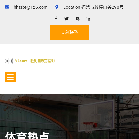
hhtsbt@126.com
Location 福鼎市较棒山谷298号
立刻联系
体育热点