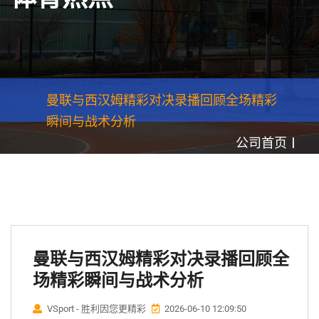
曼联与西汉姆精彩对决录播回顾全场精彩
瞬间与战术分析
公司首页
曼联与西汉姆精彩对决录播回顾全
场精彩瞬间与战术分析
VSport - 胜利因您更精彩
2026-06-10 12:09:50