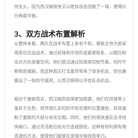
持太久，因为西汉姆很快又以绝佳状态回敬了一球，使得比
分再度平衡。
3、双方战术布置解析
从整体来看，两队在战术布置上各有千秋。曼联主帅大胆采
用高位压迫战术，通过前锋和中场形成紧密联系，以期压制
住对方的发展空间。他们尝试通过控球来控制节奏，同时不
断制造威胁。而这种高压打法虽然带来了很多机会，但也暴
露出了一些防守漏洞，让西汉姆得以寻找反击机会。
相对于曼联而言，西汉姆则显得更加稳健。他们在控球率上
虽处于劣势，但凭借扎实的防守和合理的位置摆放，有效遏
制了曼联的大部分进攻企图。同时，他们利用快速反击寻找
突破口，通过灵活跑位给对方造成困扰。这种有效利用有限
资源的方法，使得他们能够在逆境中保持竞争力。