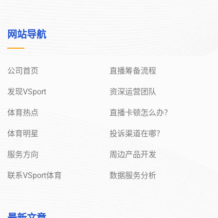
网站导航
公司首页
直播筹备流程
发现VSport
资深运营团队
体育热点
直播卡顿怎么办？
体育明星
投诉渠道在哪？
服务方向
周边产品开发
联系VSport体育
数据服务分析